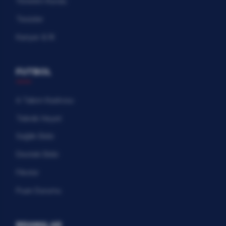
Yönetim Kurulu
Tesisler
Kariyer & İK
FUTBOL
A Takım Kadrosu
Teknik Heyet
Sağlık Ekibi
Destek Ekibi
Fikstür
Puan Durumu
BRANŞLAR