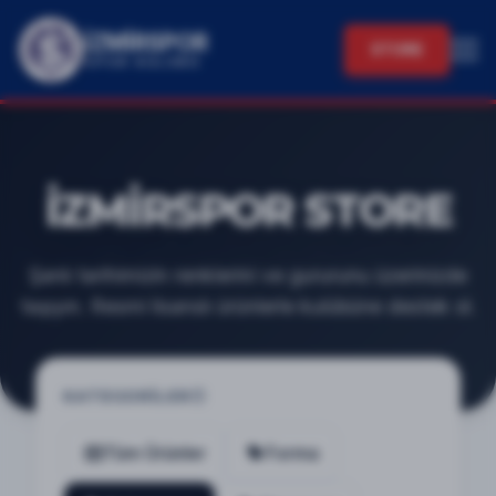
İZMİRSPOR
STORE
SPOR KULÜBÜ
İZMİRSPOR STORE
Şanlı tarihimizin renklerini ve gururunu üzerinizde
taşıyın. Resmi lisanslı ürünlerle kulübüne destek ol.
KATEGORİLER
Tüm Ürünler
Forma