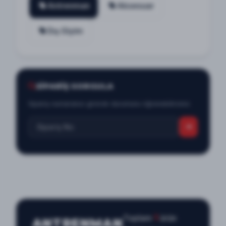
Antrenman
Aksesuar
Dış Giyim
SİPARİŞ SORGULA
Sipariş numaranızı girerek durumunu öğrenebilirsiniz.
1
Toplam
ürün
ANTRENMAN