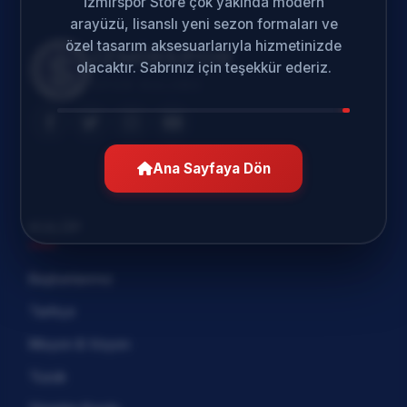
İzmirspor Store çok yakında modern
arayüzü, lisanslı yeni sezon formaları ve
özel tasarım aksesuarlarıyla hizmetinizde
İZMİRSPOR
olacaktır. Sabrınız için teşekkür ederiz.
SPOR KULÜBÜ
Ana Sayfaya Dön
KULÜP
Başkanlarımız
Tarihçe
Misyon & Vizyon
Tüzük