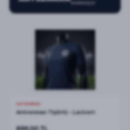
listeleniyor
ANTRENMAN
Antrenman Tişörtü - Lacivert
699,00 TL