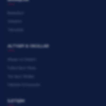
Basketbol
Voleybol
Tekvando
ALTYAPI & OKULLAR
Altyapı ve Gelişim
Futbol Spor Okulu
Yaz Spor Okulları
Haberler & Duyurular
İLETİŞİM