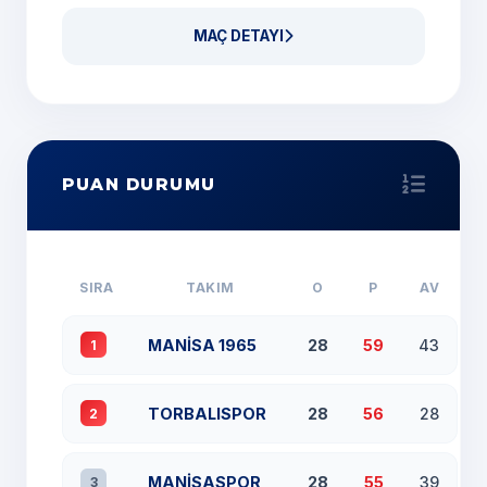
MAÇ DETAYI
PUAN DURUMU
SIRA
TAKIM
O
P
AV
MANİSA 1965
28
59
43
1
TORBALISPOR
28
56
28
2
MANİSASPOR
28
55
39
3