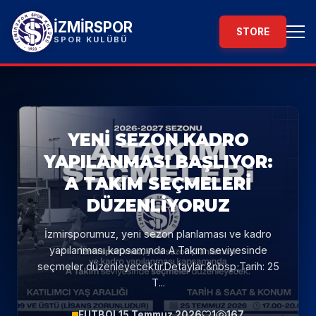
İZMİRSPOR
STORE
SPOR KULÜBÜ
YENI SEZON KADRO
YAPILANMASI BAŞLIYOR:
A TAKIM SEÇMELERI
DÜZENLIYORUZ
İzmirsporumuz, yeni sezon planlaması ve kadro
yapılanması kapsamında A Takım seviyesinde
seçmeler düzenleyecektir.Detaylar:&nbsp;Tarih: 25
T...
FUTBOL
15 Temmuz 2026
1
167