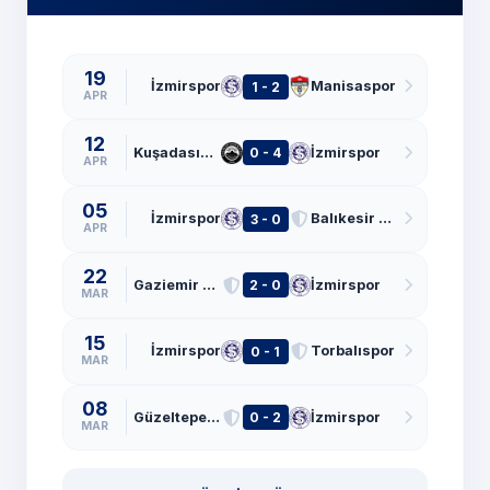
19
İzmirspor
Manisaspor
1 - 2
APR
12
Kuşadasıspor
İzmirspor
0 - 4
APR
05
İzmirspor
Balıkesir BŞB
3 - 0
APR
22
Gaziemir GSK
İzmirspor
2 - 0
MAR
15
İzmirspor
Torbalıspor
0 - 1
MAR
08
Güzeltepe FSK
İzmirspor
0 - 2
MAR