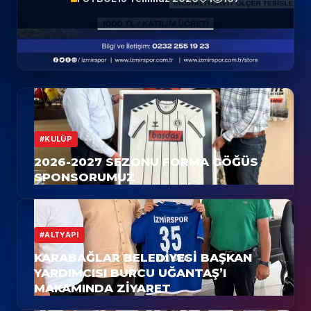
1923
#KULÜP
2026-2027 SEZONU FORMA GÖĞÜS
SPONSORUMUZ
#ALTYAPI
KARABAĞLAR BELEDIYESI BAŞKAN
YARDIMCISI BURCU UĞANTAŞ’I
MAKAMINDA ZIYARET