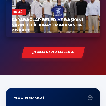
#KULÜP
KARABAĞLAR BELEDIYE BAŞKANI
SAYIN HELIL KINAY’I MAKAMINDA
ZIYARET
// DAHA FAZLA HABER ↓
MAÇ MERKEZİ