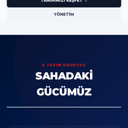
TARİHİMİZİ KEŞFET →
YÖNETİM
A TAKIM KADROSU
SAHADAKİ
GÜCÜMÜZ