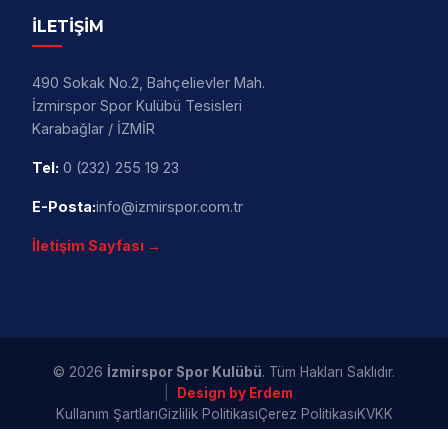
İLETİŞİM
490 Sokak No.2, Bahçelievler Mah.
İzmirspor Spor Kulübü Tesisleri
Karabağlar / İZMİR
Tel:
0 (232) 255 19 23
E-Posta:
info@izmirspor.com.tr
İletişim Sayfası →
© 2026
İzmirspor Spor Kulübü
. Tüm Hakları Saklıdır.
|
Design by Erdem
Kullanım Şartları
Gizlilik Politikası
Çerez Politikası
KVKK