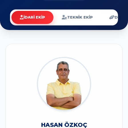
İDARİ EKİP
TEKNİK EKİP
DESTE
HASAN ÖZKOÇ